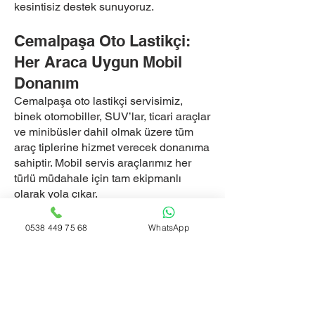
kesintisiz destek sunuyoruz.
Cemalpaşa Oto Lastikçi:
Her Araca Uygun Mobil
Donanım
Cemalpaşa oto lastikçi servisimiz,
binek otomobiller, SUV’lar, ticari araçlar
ve minibüsler dahil olmak üzere tüm
araç tiplerine hizmet verecek donanıma
sahiptir. Mobil servis araçlarımız her
türlü müdahale için tam ekipmanlı
olarak yola çıkar.
Cemalpaşa Yol Yardım
0538 449 75 68
WhatsApp
Lastikçi: Yerinde Müdahale,
Hızlı Çözüm
Aracınız yolda kaldığında çekici
çağırmak artık şart değil. Cemalpaşa