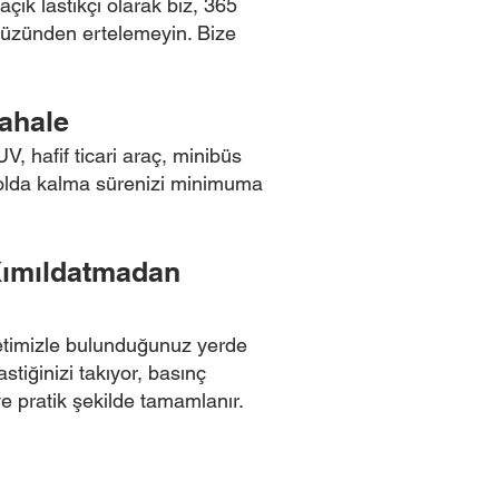
çık lastikçi olarak biz, 365
ı yüzünden ertelemeyin. Bize
ahale
V, hafif ticari araç, minibüs
 yolda kalma sürenizi minimuma
 Kımıldatmadan
zmetimizle bulunduğunuz yerde
stiğinizi takıyor, basınç
ve pratik şekilde tamamlanır.