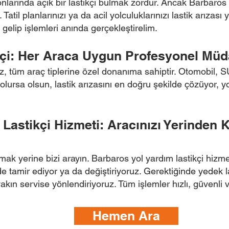
nlarında açık bir lastikçi bulmak zordur. Ancak Barbaros a
atil planlarınızı ya da acil yolculuklarınızı lastik arızas
elip işlemleri anında gerçekleştirelim.
kçi: Her Araca Uygun Profesyonel Müd
z, tüm araç tiplerine özel donanıma sahiptir. Otomobil, SU
lursa olsun, lastik arızasını en doğru şekilde çözüyor,
 Lastikçi Hizmeti: Aracınızı Yerinden
rmak yerine bizi arayın. Barbaros yol yardım lastikçi hi
e tamir ediyor ya da değiştiriyoruz. Gerektiğinde yedek la
akın servise yönlendiriyoruz. Tüm işlemler hızlı, güvenli 
Hemen Ara