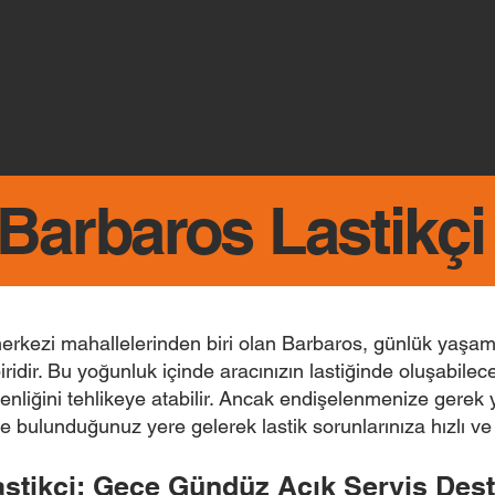
Barbaros Lastikçi
rkezi mahallelerinden biri olan Barbaros, günlük yaşamın 
ridir. Bu yoğunluk içinde aracınızın lastiğinde oluşabilec
venliğini tehlikeye atabilir. Ancak endişelenmenize gerek 
e bulunduğunuz yere gelerek lastik sorunlarınıza hızlı v
stikçi: Gece Gündüz Açık Servis Dest