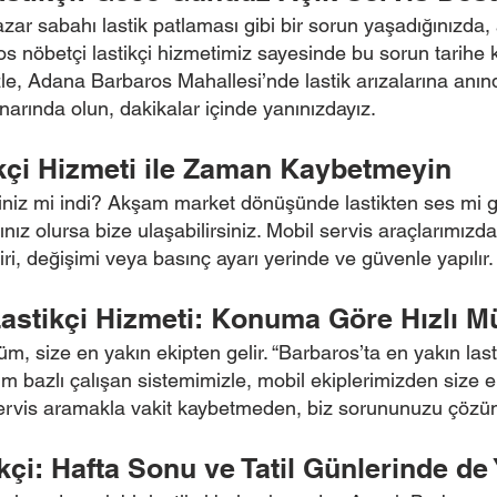
zar sabahı lastik patlaması gibi bir sorun yaşadığınızda, 
ros nöbetçi lastikçi hizmetimiz sayesinde bu sorun tarihe 
zle, Adana Barbaros Mahallesi’nde lastik arızalarına anı
arında olun, dakikalar içinde yanınızdayız.
kçi Hizmeti ile Zaman Kaybetmeyin
ğiniz mi indi? Akşam market dönüşünde lastikten ses mi g
nız olursa bize ulaşabilirsiniz. Mobil servis araçlarımızd
iri, değişimi veya basınç ayarı yerinde ve güvenle yapılır.
astikçi Hizmeti: Konuma Göre Hızlı M
züm, size en yakın ekipten gelir. “Barbaros’ta en yakın la
bazlı çalışan sistemimizle, mobil ekiplerimizden size en
 servis aramakla vakit kaybetmeden, biz sorununuzu çöz
çi: Hafta Sonu ve Tatil Günlerinde de